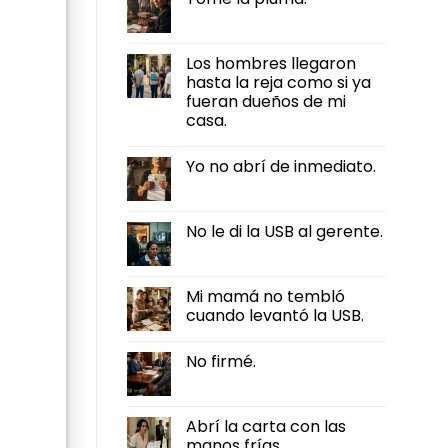
firmé.
fuerte
la
No
que
llave
Comments
sentí
hacia
on
el
mí.
Tomé
Los hombres llegaron
borde
la
clavarse
hasta la reja como si ya
pluma.
en
fueran dueños de mi
mi
piel.
casa.
No
Comments
Yo no abrí de inmediato.
on
Los
No
hombres
Comments
llegaron
on
hasta
Yo
No le di la USB al gerente.
la
no
reja
abrí
No
como
de
Comments
si
inmediato.
on
ya
No
Mi mamá no tembló
fueran
le
dueños
cuando levantó la USB.
di
de
la
mi
No
USB
casa.
Comments
al
No firmé.
on
gerente.
Mi
No
mamá
Comments
no
on
tembló
No
Abrí la carta con las
cuando
firmé.
levantó
manos frías.