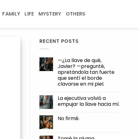
FAMILY
LIFE
MYSTERY
OTHERS
RECENT POSTS
—¿La llave de qué,
Javier? —pregunté,
apretándola tan fuerte
que sentí el borde
clavarse en mi piel.
No
Comments
La ejecutiva volvió a
on
—
empujar la llave hacia mí.
¿La
llave
No
de
Comments
No firmé.
qué,
on
Javier?
La
No
—
ejecutiva
Comments
pregunté,
volvió
on
apretándola
a
No
Tomé la pluma.
tan
empujar