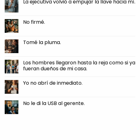
La ejecutiva volvió a empujar la llave hacia mí.
on
dejar
—
que
No
¿La
te
Comments
llave
roben
on
de
el
La
No firmé.
qué,
pan
ejecutiva
Javier?
de
volvió
No
—
tus
a
Comments
pregunté,
manos.
empujar
on
apretándola
la
No
Tomé la pluma.
tan
llave
firmé.
fuerte
hacia
No
que
mí.
Comments
sentí
on
el
Tomé
Los hombres llegaron hasta la reja como si ya
borde
la
clavarse
fueran dueños de mi casa.
pluma.
en
mi
No
piel.
Comments
Yo no abrí de inmediato.
on
Los
No
hombres
Comments
llegaron
on
hasta
Yo
No le di la USB al gerente.
la
no
reja
abrí
No
como
de
Comments
si
inmediato.
on
ya
No
fueran
le
dueños
di
de
la
mi
USB
casa.