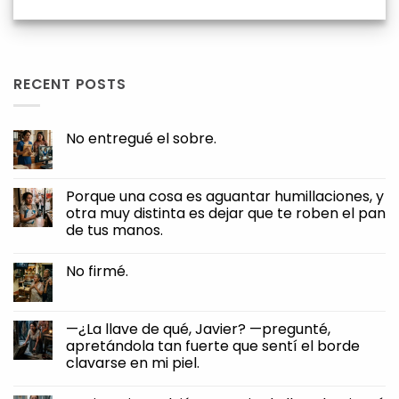
RECENT POSTS
No entregué el sobre.
No
Comments
on
No
Porque una cosa es aguantar humillaciones, y
entregué
otra muy distinta es dejar que te roben el pan
el
sobre.
de tus manos.
No
Comments
No firmé.
on
Porque
No
una
Comments
cosa
on
es
No
—¿La llave de qué, Javier? —pregunté,
aguantar
firmé.
humillaciones,
apretándola tan fuerte que sentí el borde
y
clavarse en mi piel.
otra
muy
No
distinta
Comments
es