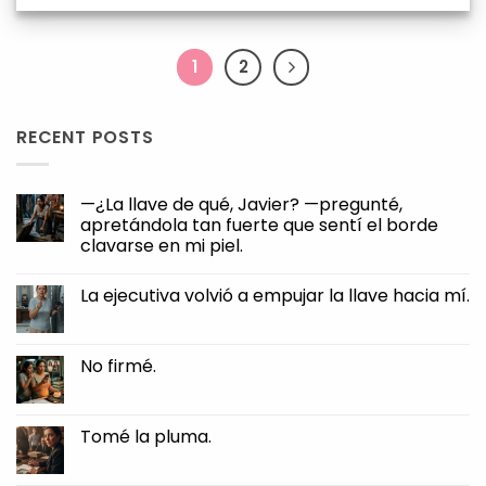
1
2
RECENT POSTS
—¿La llave de qué, Javier? —pregunté,
apretándola tan fuerte que sentí el borde
clavarse en mi piel.
No
Comments
La ejecutiva volvió a empujar la llave hacia mí.
on
—
No
¿La
Comments
llave
on
de
La
No firmé.
qué,
ejecutiva
Javier?
volvió
No
—
a
Comments
pregunté,
empujar
on
apretándola
la
No
Tomé la pluma.
tan
llave
firmé.
fuerte
hacia
No
que
mí.
Comments
sentí
on