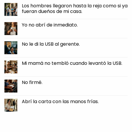
el
Tomé
Los hombres llegaron hasta la reja como si ya
borde
la
clavarse
fueran dueños de mi casa.
pluma.
en
mi
No
piel.
Comments
Yo no abrí de inmediato.
on
Los
No
hombres
Comments
llegaron
on
hasta
Yo
No le di la USB al gerente.
la
no
reja
abrí
No
como
de
Comments
si
inmediato.
on
ya
No
Mi mamá no tembló cuando levantó la USB.
fueran
le
dueños
di
No
de
la
Comments
mi
USB
on
casa.
al
Mi
No firmé.
gerente.
mamá
no
No
tembló
Comments
cuando
on
levantó
No
Abrí la carta con las manos frías.
la
firmé.
USB.
No
Comments
on
Abrí
la
carta
con