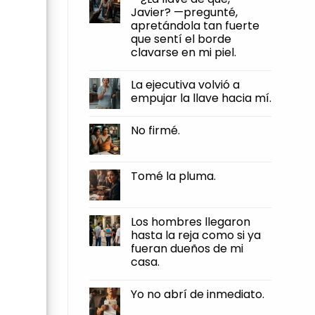
firmé.
humillaciones,
Javier? —pregunté,
y
apretándola tan fuerte
otra
muy
que sentí el borde
distinta
clavarse en mi piel.
es
dejar
No
que
Comments
te
La ejecutiva volvió a
on
roben
—
empujar la llave hacia mí.
el
¿La
pan
llave
No
de
de
Comments
tus
No firmé.
qué,
on
manos.
Javier?
La
No
—
ejecutiva
Comments
pregunté,
volvió
on
apretándola
a
No
Tomé la pluma.
tan
empujar
firmé.
fuerte
la
No
que
llave
Comments
sentí
hacia
on
el
mí.
Tomé
Los hombres llegaron
borde
la
clavarse
hasta la reja como si ya
pluma.
en
fueran dueños de mi
mi
piel.
casa.
No
Comments
Yo no abrí de inmediato.
on
Los
No
hombres