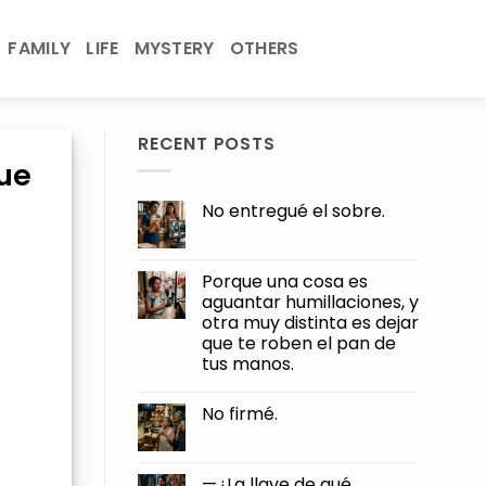
FAMILY
LIFE
MYSTERY
OTHERS
RECENT POSTS
que
No entregué el sobre.
No
Comments
on
No
Porque una cosa es
entregué
aguantar humillaciones, y
el
sobre.
otra muy distinta es dejar
que te roben el pan de
tus manos.
No
Comments
No firmé.
on
Porque
No
una
Comments
cosa
on
es
No
—¿La llave de qué,
aguantar