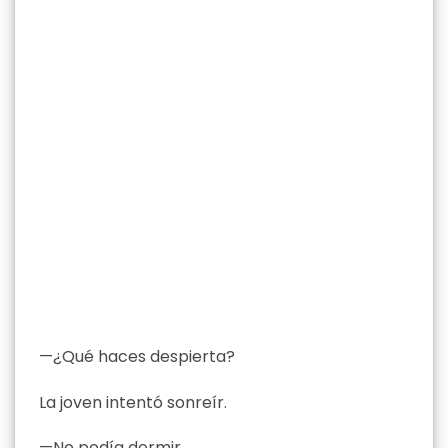
—¿Qué haces despierta?
La joven intentó sonreír.
—No podía dormir.