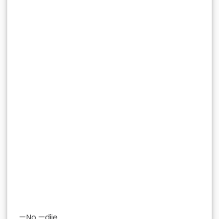
—No —dije.