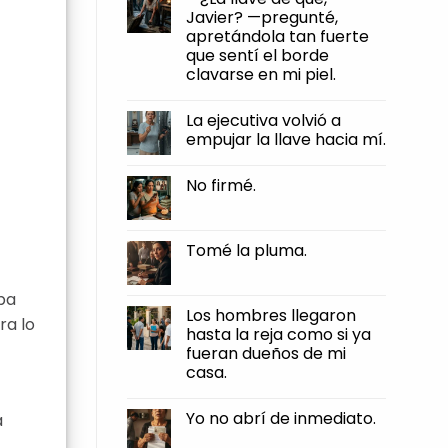
firmé.
humillaciones,
Javier? —pregunté,
y
apretándola tan fuerte
otra
muy
que sentí el borde
distinta
clavarse en mi piel.
es
dejar
No
que
Comments
te
La ejecutiva volvió a
on
roben
—
empujar la llave hacia mí.
el
¿La
pan
llave
No
de
de
Comments
tus
No firmé.
qué,
on
manos.
Javier?
La
No
—
ejecutiva
Comments
pregunté,
volvió
on
apretándola
a
No
Tomé la pluma.
tan
empujar
firmé.
fuerte
la
No
que
llave
Comments
sentí
hacia
on
aba
el
mí.
Tomé
Los hombres llegaron
borde
ra lo
la
clavarse
hasta la reja como si ya
pluma.
en
fueran dueños de mi
mi
piel.
casa.
No
Comments
Yo no abrí de inmediato.
a
on
Los
No
hombres