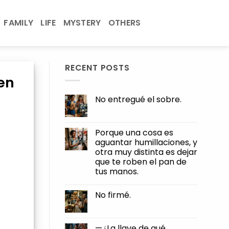
FAMILY
LIFE
MYSTERY
OTHERS
RECENT POSTS
den
No entregué el sobre.
No
Comments
on
No
Porque una cosa es
entregué
aguantar humillaciones, y
el
sobre.
otra muy distinta es dejar
que te roben el pan de
tus manos.
No
Comments
No firmé.
on
Porque
No
una
Comments
cosa
on
es
No
—¿La llave de qué,
aguantar