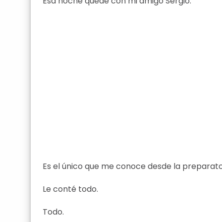
Esa noche quedé con mi amigo Sergio.
Es el único que me conoce desde la preparator
Le conté todo.
Todo.