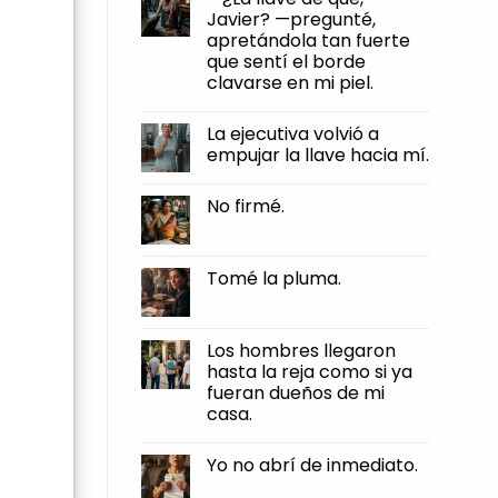
firmé.
humillaciones,
Javier? —pregunté,
y
apretándola tan fuerte
otra
muy
que sentí el borde
distinta
clavarse en mi piel.
es
dejar
No
que
Comments
te
La ejecutiva volvió a
on
roben
—
empujar la llave hacia mí.
el
¿La
pan
llave
No
de
de
Comments
tus
No firmé.
qué,
on
manos.
Javier?
La
No
—
ejecutiva
Comments
pregunté,
volvió
on
apretándola
a
No
Tomé la pluma.
tan
empujar
firmé.
fuerte
la
No
que
llave
Comments
sentí
hacia
on
el
mí.
Tomé
Los hombres llegaron
borde
la
clavarse
hasta la reja como si ya
pluma.
en
fueran dueños de mi
mi
piel.
casa.
No
Comments
Yo no abrí de inmediato.
on
Los
No
hombres