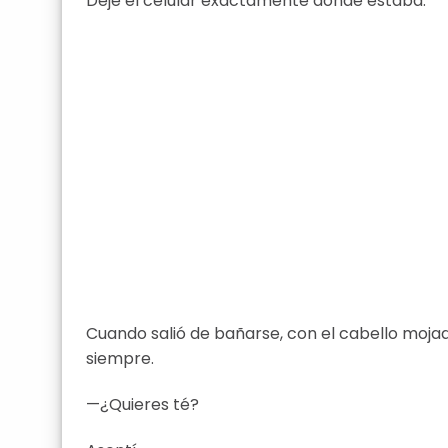
Dejé el celular exactamente donde estaba.
Cuando salió de bañarse, con el cabello mojado
siempre.
—¿Quieres té?