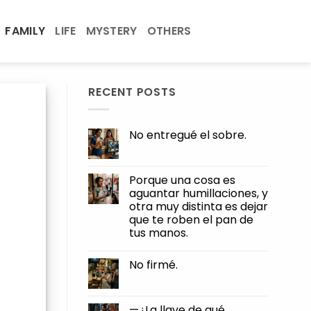
FAMILY
LIFE
MYSTERY
OTHERS
RECENT POSTS
No entregué el sobre.
No
Comments
on
No
Porque una cosa es
entregué
aguantar humillaciones, y
el
sobre.
otra muy distinta es dejar
que te roben el pan de
tus manos.
No
Comments
No firmé.
on
Porque
No
una
Comments
cosa
on
es
No
—¿La llave de qué,
aguantar