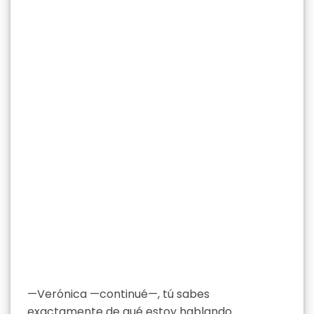
—Verónica —continué—, tú sabes
exactamente de qué estoy hablando.