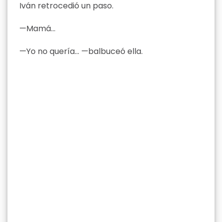
Iván retrocedió un paso.
—Mamá…
—Yo no quería… —balbuceó ella.