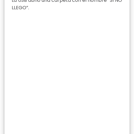
La USB abrió una carpeta con el nombre “SI NO
LLEGO”.