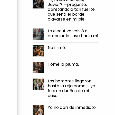
firmé.
humillaciones,
Javier? —pregunté,
y
apretándola tan fuerte
otra
muy
que sentí el borde
distinta
clavarse en mi piel.
es
dejar
No
que
Comments
te
La ejecutiva volvió a
on
roben
—
empujar la llave hacia mí.
el
¿La
pan
llave
No
de
de
Comments
tus
No firmé.
qué,
on
manos.
Javier?
La
No
—
ejecutiva
Comments
pregunté,
volvió
on
apretándola
a
No
Tomé la pluma.
tan
empujar
firmé.
fuerte
la
No
que
llave
Comments
sentí
hacia
on
el
mí.
Tomé
Los hombres llegaron
borde
la
clavarse
hasta la reja como si ya
pluma.
en
fueran dueños de mi
mi
piel.
casa.
No
Comments
Yo no abrí de inmediato.
on
Los
No
hombres