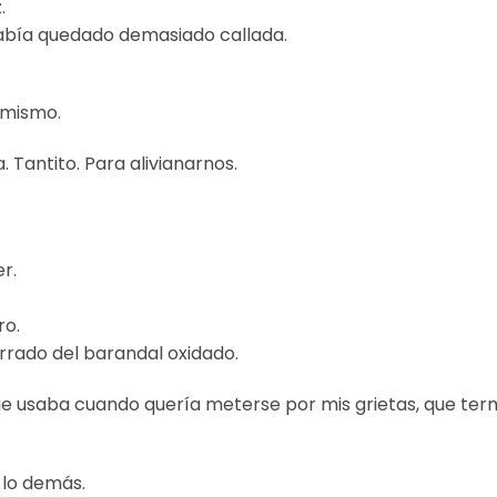
.
abía quedado demasiado callada.
 mismo.
Tantito. Para alivianarnos.
r.
ro.
rrado del barandal oxidado.
que usaba cuando quería meterse por mis grietas, que ter
 lo demás.