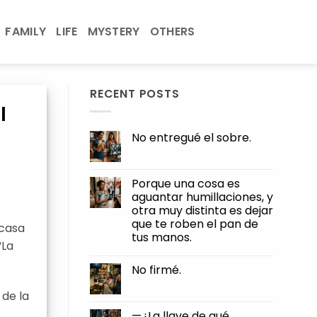
FAMILY
LIFE
MYSTERY
OTHERS
RECENT POSTS
l
No entregué el sobre.
No
Comments
on
No
Porque una cosa es
entregué
aguantar humillaciones, y
el
sobre.
otra muy distinta es dejar
que te roben el pan de
 casa
tus manos.
“La
No
Comments
No firmé.
on
Porque
No
una
Comments
 de la
cosa
on
es
No
—¿La llave de qué,
aguantar