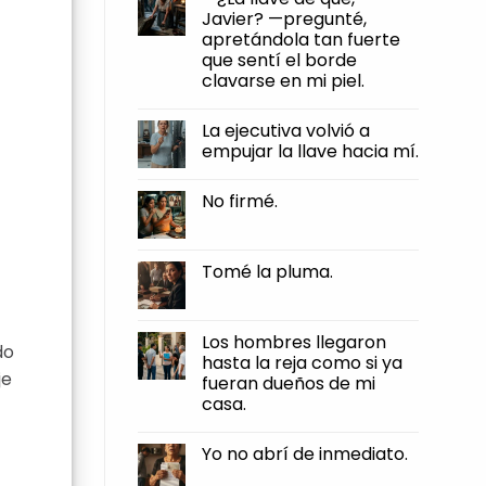
firmé.
humillaciones,
Javier? —pregunté,
y
apretándola tan fuerte
otra
muy
que sentí el borde
distinta
clavarse en mi piel.
es
dejar
No
que
Comments
te
La ejecutiva volvió a
on
roben
—
empujar la llave hacia mí.
el
¿La
pan
llave
No
de
de
Comments
tus
No firmé.
qué,
on
manos.
Javier?
La
No
—
ejecutiva
Comments
pregunté,
volvió
on
apretándola
a
No
Tomé la pluma.
tan
empujar
firmé.
fuerte
la
No
que
llave
Comments
sentí
hacia
on
el
mí.
Tomé
Los hombres llegaron
borde
do
la
clavarse
hasta la reja como si ya
pluma.
en
je
fueran dueños de mi
mi
piel.
casa.
No
Comments
Yo no abrí de inmediato.
on
Los
No
hombres