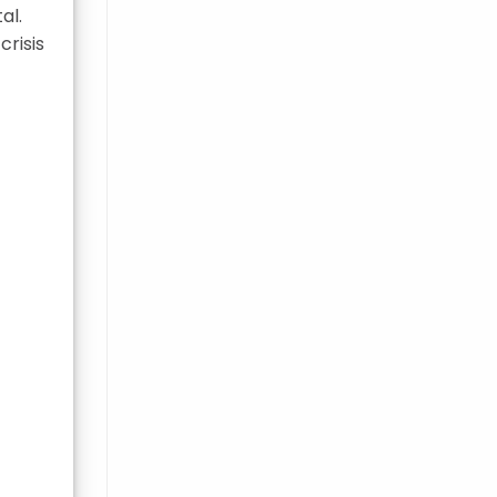
al.
risis