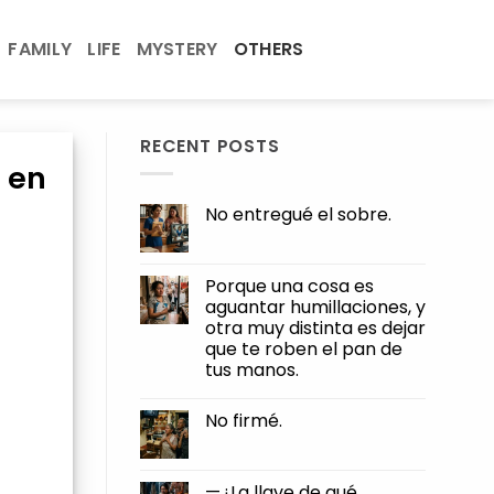
FAMILY
LIFE
MYSTERY
OTHERS
RECENT POSTS
o en
No entregué el sobre.
No
Comments
on
No
Porque una cosa es
entregué
aguantar humillaciones, y
el
sobre.
otra muy distinta es dejar
que te roben el pan de
tus manos.
No
Comments
No firmé.
on
Porque
No
una
Comments
cosa
on
es
No
—¿La llave de qué,
aguantar