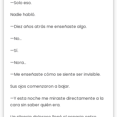
—Solo eso.
Nadie habló.
—Diez años atrás me enseñaste algo.
—No…
—Sí.
—Nora…
—Me enseñaste cómo se siente ser invisible.
Sus ojos comenzaron a bajar.
—Y esta noche me miraste directamente a la
cara sin saber quién era.
Un silencio doloroso llenó el espacio entre