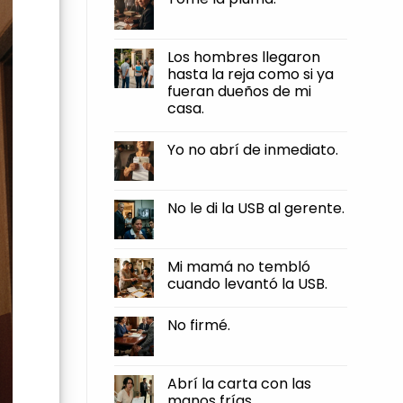
firmé.
fuerte
la
No
que
llave
Comments
sentí
hacia
on
el
mí.
Tomé
Los hombres llegaron
borde
la
clavarse
hasta la reja como si ya
pluma.
en
fueran dueños de mi
mi
piel.
casa.
No
Comments
Yo no abrí de inmediato.
on
Los
No
hombres
Comments
llegaron
on
hasta
Yo
No le di la USB al gerente.
la
no
reja
abrí
No
como
de
Comments
si
inmediato.
on
ya
No
Mi mamá no tembló
fueran
le
dueños
cuando levantó la USB.
di
de
la
mi
No
USB
casa.
Comments
al
No firmé.
on
gerente.
Mi
No
mamá
Comments
no
on
tembló
No
Abrí la carta con las
cuando
firmé.
levantó
manos frías.