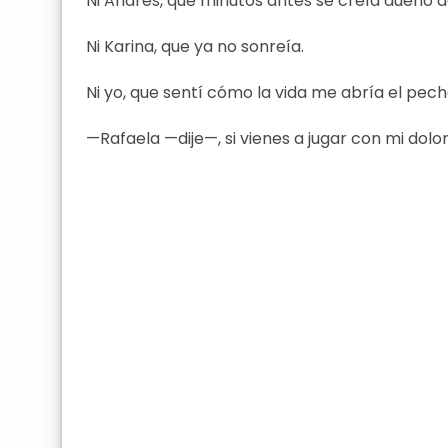
Ni Andrés, que minutos antes se creía dueño d
Ni Karina, que ya no sonreía.
Ni yo, que sentí cómo la vida me abría el pech
—Rafaela —dije—, si vienes a jugar con mi dolor