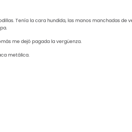
rodillas. Tenía la cara hundida, las manos manchadas de v
lpa.
omás me dejó pagada la vergüenza.
aca metálica.