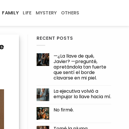
FAMILY
LIFE
MYSTERY
OTHERS
RECENT POSTS
ue
—¿La llave de qué,
Javier? —pregunté,
apretándola tan fuerte
que sentí el borde
clavarse en mi piel.
No
Comments
La ejecutiva volvió a
on
—
empujar la llave hacia mí.
¿La
llave
No
de
Comments
No firmé.
qué,
on
Javier?
La
No
—
ejecutiva
Comments
pregunté,
volvió
on
apretándola
a
No
Tomé la pluma.
tan
empujar