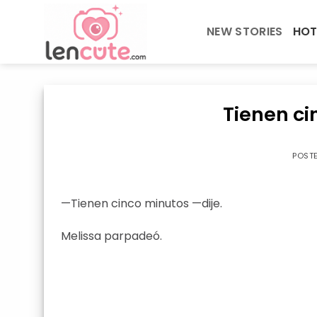
Skip
to
NEW STORIES
HOT
content
Tienen ci
POST
—Tienen cinco minutos —dije.
Melissa parpadeó.