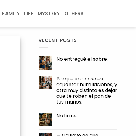
FAMILY
LIFE
MYSTERY
OTHERS
RECENT POSTS
No entregué el sobre.
No
Comments
on
No
Porque una cosa es
entregué
aguantar humillaciones, y
el
sobre.
otra muy distinta es dejar
que te roben el pan de
tus manos.
No
Comments
No firmé.
on
Porque
No
una
Comments
cosa
on
es
No
—¿La llave de qué,
aguantar