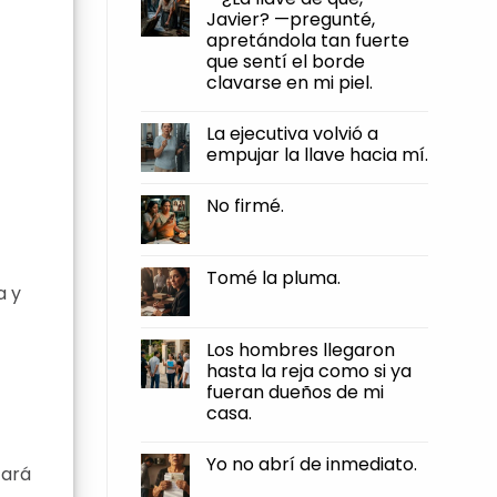
firmé.
humillaciones,
Javier? —pregunté,
y
apretándola tan fuerte
otra
muy
que sentí el borde
distinta
clavarse en mi piel.
es
dejar
No
que
Comments
te
La ejecutiva volvió a
on
roben
—
empujar la llave hacia mí.
el
¿La
pan
llave
No
de
de
Comments
tus
No firmé.
qué,
on
manos.
Javier?
La
No
—
ejecutiva
Comments
pregunté,
volvió
on
apretándola
a
No
Tomé la pluma.
tan
empujar
firmé.
a y
fuerte
la
No
que
llave
Comments
sentí
hacia
on
el
mí.
Tomé
Los hombres llegaron
borde
la
clavarse
hasta la reja como si ya
pluma.
en
fueran dueños de mi
mi
piel.
casa.
No
Comments
Yo no abrí de inmediato.
on
zará
Los
No
hombres