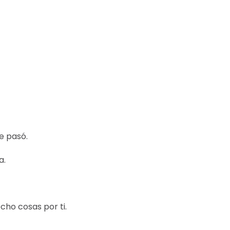
e pasó.
a.
cho cosas por ti.