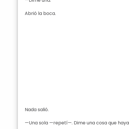
—Dime una.
Abrió la boca.
Nada salió.
—Una sola —repetí—. Dime una cosa que haya