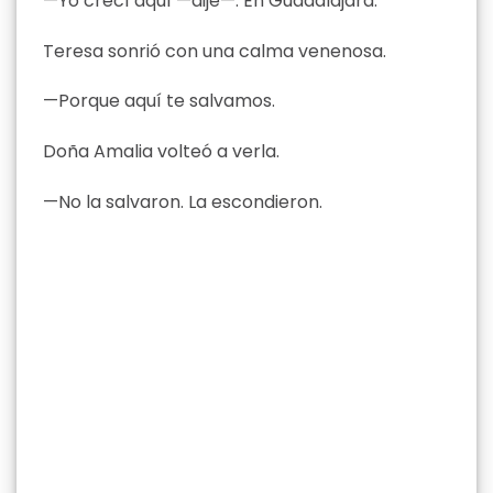
—Yo crecí aquí —dije—. En Guadalajara.
Teresa sonrió con una calma venenosa.
—Porque aquí te salvamos.
Doña Amalia volteó a verla.
—No la salvaron. La escondieron.