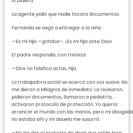
lo pidiera.
La agente pidió que nadie tocara documentos.
Fernanda se negó a entregar a la niña.
—Es mi hija —gritaba—. ¡Es mi hija ante Dios!
El padre respondió, con tristeza:
—Dios no falsifica actas, hija.
La trabajadora social se acercó con voz suave. No
me dieron a Milagros de inmediato. La revisaron,
pidieron documentos, llamaron a pediatría,
activaron protocolo de protección. Yo quería
arrancar el mundo con las manos, pero mi abogada
no estaba ahí y mi abuela me susurró:
—No les des el pretexto de decir que estás loca.