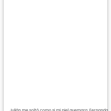
Julián me soltó como si mi piel quemara. Fernanda