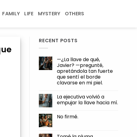
FAMILY
LIFE
MYSTERY
OTHERS
RECENT POSTS
que
—¿La llave de qué,
Javier? —pregunté,
apretándola tan fuerte
que sentí el borde
clavarse en mi piel.
No
Comments
La ejecutiva volvió a
on
—
empujar la llave hacia mí.
¿La
llave
No
de
Comments
No firmé.
qué,
on
Javier?
La
No
—
ejecutiva
Comments
pregunté,
volvió
on
apretándola
a
No
Tomé la pluma.
tan
empujar