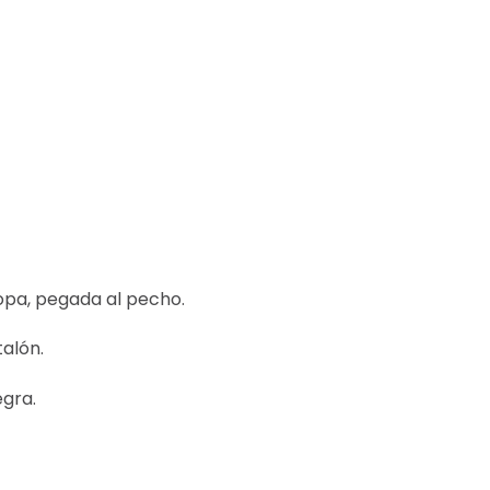
ropa, pegada al pecho.
talón.
egra.