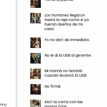
firmé.
fuerte
la
No
que
llave
Comments
sentí
hacia
on
el
mí.
Tomé
Los hombres llegaron
borde
la
clavarse
hasta la reja como si ya
pluma.
en
fueran dueños de mi
mi
piel.
casa.
No
Comments
Yo no abrí de inmediato.
on
Los
No
hombres
Comments
llegaron
on
hasta
Yo
No le di la USB al gerente.
la
no
reja
abrí
No
como
de
Comments
si
inmediato.
on
ya
No
Mi mamá no tembló
fueran
le
dueños
cuando levantó la USB.
di
de
la
mi
No
USB
casa.
Comments
al
No firmé.
on
gerente.
Mi
No
mamá
Comments
no
on
tembló
No
Abrí la carta con las
cuando
firmé.
 Hay
levantó
manos frías.