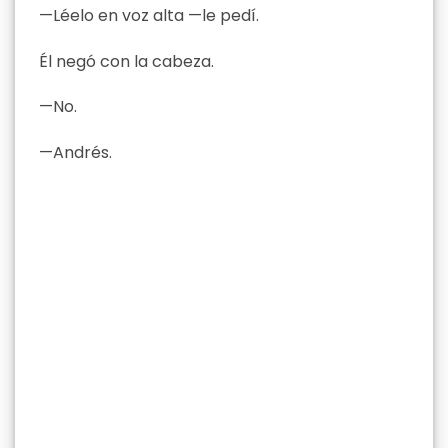
—Léelo en voz alta —le pedí.
Él negó con la cabeza.
—No.
—Andrés.