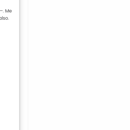
—. Me
lso.