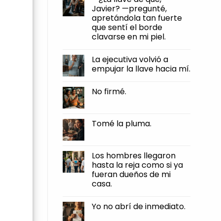
firmé.
humillaciones,
Javier? —pregunté,
y
apretándola tan fuerte
otra
muy
que sentí el borde
distinta
clavarse en mi piel.
es
dejar
No
que
Comments
te
La ejecutiva volvió a
on
roben
—
empujar la llave hacia mí.
el
¿La
pan
llave
No
de
de
Comments
tus
No firmé.
qué,
on
manos.
Javier?
La
No
—
ejecutiva
Comments
pregunté,
volvió
on
apretándola
a
No
Tomé la pluma.
tan
empujar
firmé.
fuerte
la
No
que
llave
Comments
sentí
hacia
on
el
mí.
Tomé
Los hombres llegaron
borde
la
clavarse
hasta la reja como si ya
pluma.
en
fueran dueños de mi
mi
piel.
casa.
No
Comments
Yo no abrí de inmediato.
on
Los
No
hombres