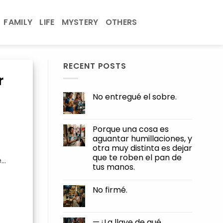
FAMILY
LIFE
MYSTERY
OTHERS
RECENT POSTS
r
No entregué el sobre.
No
Comments
on
No
Porque una cosa es
entregué
aguantar humillaciones, y
el
sobre.
otra muy distinta es dejar
que te roben el pan de
e…
tus manos.
No
Comments
No firmé.
on
Porque
No
una
Comments
cosa
on
es
No
—¿La llave de qué,
aguantar