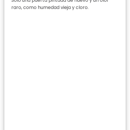
Solo una puerta pintada de nuevo y un olor
raro, como humedad vieja y cloro.