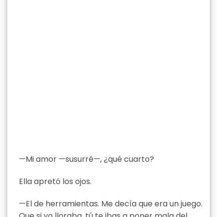
—Mi amor —susurré—, ¿qué cuarto?
Ella apretó los ojos.
—El de herramientas. Me decía que era un juego.
Que si yo lloraba, tú te ibas a poner mala del