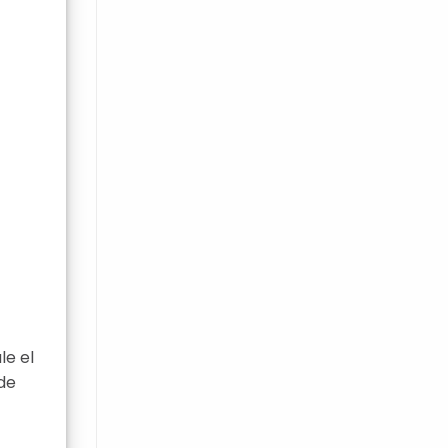
le el
de