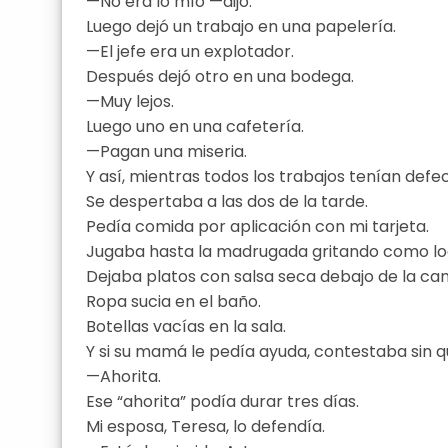
—No era lo mío —dijo.
Luego dejó un trabajo en una papelería.
—El jefe era un explotador.
Después dejó otro en una bodega.
—Muy lejos.
Luego uno en una cafetería.
—Pagan una miseria.
Y así, mientras todos los trabajos tenían defec
Se despertaba a las dos de la tarde.
Pedía comida por aplicación con mi tarjeta.
Jugaba hasta la madrugada gritando como loco
Dejaba platos con salsa seca debajo de la ca
Ropa sucia en el baño.
Botellas vacías en la sala.
Y si su mamá le pedía ayuda, contestaba sin qu
—Ahorita.
Ese “ahorita” podía durar tres días.
Mi esposa, Teresa, lo defendía.