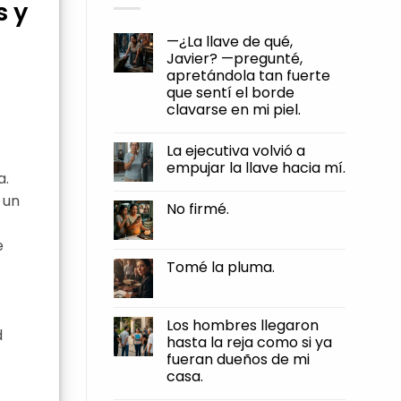
s y
—¿La llave de qué,
Javier? —pregunté,
apretándola tan fuerte
que sentí el borde
clavarse en mi piel.
No
Comments
La ejecutiva volvió a
on
—
empujar la llave hacia mí.
¿La
a.
llave
No
de
Comments
 un
No firmé.
qué,
on
Javier?
La
No
—
ejecutiva
Comments
e
pregunté,
volvió
on
apretándola
a
No
Tomé la pluma.
tan
empujar
firmé.
fuerte
la
No
que
llave
Comments
sentí
hacia
on
el
mí.
Tomé
Los hombres llegaron
borde
la
d
clavarse
hasta la reja como si ya
pluma.
en
fueran dueños de mi
mi
piel.
casa.
No