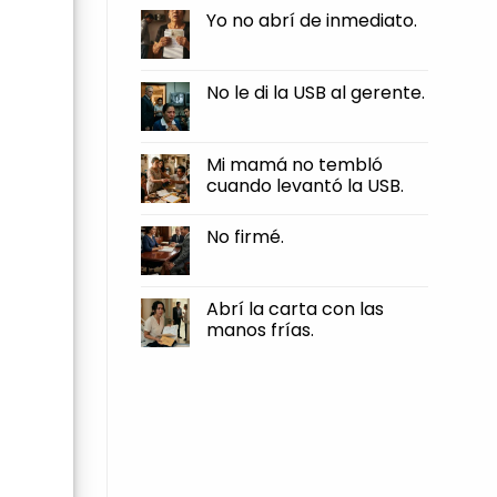
Comments
Yo no abrí de inmediato.
on
Los
No
hombres
Comments
llegaron
on
hasta
Yo
No le di la USB al gerente.
la
no
reja
abrí
No
como
de
Comments
si
inmediato.
on
ya
No
Mi mamá no tembló
fueran
le
dueños
cuando levantó la USB.
di
de
la
mi
No
USB
casa.
Comments
al
No firmé.
on
gerente.
Mi
No
mamá
Comments
no
on
tembló
No
Abrí la carta con las
cuando
firmé.
levantó
manos frías.
la
USB.
No
Comments
on
Abrí
la
carta
con
las
manos
frías.