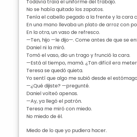
Todavía traía el uniforme del trabajo.
No se había quitado los zapatos.
Tenía el cabello pegado a la frente y la cara
En una mano llevaba un plato de arroz con pol
En la otra, un vaso de refresco.
—Ten, hijo —le dijo—. Come antes de que se enf
Daniel ni la miró.
Tomó el vaso, dio un trago y frunció la cara.
—Está al tiempo, mamá. ¿Tan difícil era meterl
Teresa se quedó quieta.
Yo sentí que algo me subió desde el estómago
—¿Qué dijiste? —pregunté.
Daniel volteó apenas.
—Ay, ya llegó el patrón.
Teresa me miró con miedo.
No miedo de él.
Miedo de lo que yo pudiera hacer.