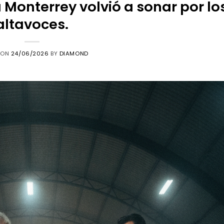
 Monterrey volvió a sonar por lo
altavoces.
 ON
24/06/2026
BY
DIAMOND