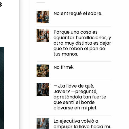
s
No entregué el sobre.
No
Comments
on
No
Porque una cosa es
entregué
aguantar humillaciones, y
el
sobre.
otra muy distinta es dejar
que te roben el pan de
tus manos.
No
Comments
No firmé.
on
Porque
No
una
Comments
cosa
on
es
No
—¿La llave de qué,
aguantar
firmé.
humillaciones,
Javier? —pregunté,
y
apretándola tan fuerte
otra
muy
que sentí el borde
distinta
clavarse en mi piel.
es
dejar
No
que
Comments
te
La ejecutiva volvió a
on
roben
—
empujar la llave hacia mí.
el
¿La