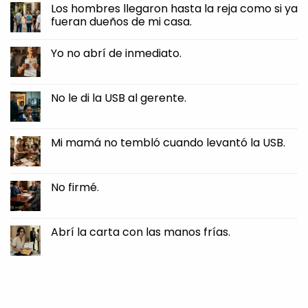
Tomé
Los hombres llegaron hasta la reja como si ya
borde
la
clavarse
fueran dueños de mi casa.
pluma.
en
mi
No
piel.
Comments
Yo no abrí de inmediato.
on
Los
No
hombres
Comments
llegaron
on
hasta
Yo
No le di la USB al gerente.
la
no
reja
abrí
No
como
de
Comments
si
inmediato.
on
ya
No
Mi mamá no tembló cuando levantó la USB.
fueran
le
dueños
di
No
de
la
Comments
mi
USB
on
casa.
al
Mi
No firmé.
gerente.
mamá
no
No
tembló
Comments
cuando
on
levantó
No
Abrí la carta con las manos frías.
la
firmé.
USB.
No
Comments
on
Abrí
la
carta
con
las