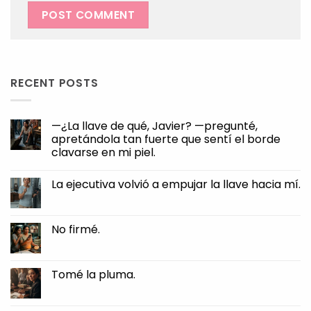
RECENT POSTS
—¿La llave de qué, Javier? —pregunté,
apretándola tan fuerte que sentí el borde
clavarse en mi piel.
No
Comments
La ejecutiva volvió a empujar la llave hacia mí.
on
—
No
¿La
Comments
llave
on
de
La
No firmé.
qué,
ejecutiva
Javier?
volvió
No
—
a
Comments
pregunté,
empujar
on
apretándola
la
No
Tomé la pluma.
tan
llave
firmé.
fuerte
hacia
No
que
mí.
Comments
sentí
on
el