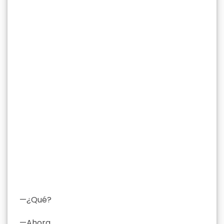
—¿Qué?
—Ahora.