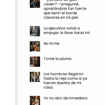
firmé.
humillaciones,
Javier? —pregunté,
y
apretándola tan fuerte
otra
muy
que sentí el borde
distinta
clavarse en mi piel.
es
dejar
No
que
Comments
te
La ejecutiva volvió a
on
roben
—
empujar la llave hacia mí.
el
¿La
pan
llave
No
de
de
Comments
tus
No firmé.
qué,
on
manos.
Javier?
La
No
—
ejecutiva
Comments
pregunté,
volvió
on
apretándola
a
No
Tomé la pluma.
tan
empujar
firmé.
fuerte
la
No
que
llave
Comments
sentí
hacia
on
el
mí.
Tomé
Los hombres llegaron
borde
la
clavarse
hasta la reja como si ya
pluma.
en
fueran dueños de mi
mi
piel.
casa.
No
Comments
Yo no abrí de inmediato.
on
Los
No
hombres