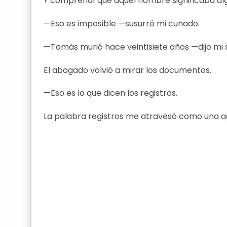
Y comprendí que aquel nombre significaba al
—Eso es imposible —susurró mi cuñado.
—Tomás murió hace veintisiete años —dijo mi 
El abogado volvió a mirar los documentos.
—Eso es lo que dicen los registros.
La palabra registros me atravesó como una a