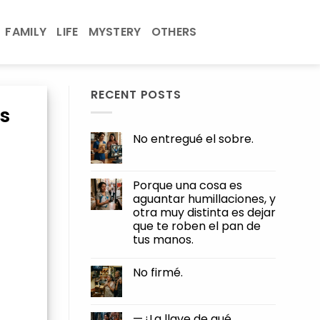
FAMILY
LIFE
MYSTERY
OTHERS
RECENT POSTS
s
No entregué el sobre.
No
Comments
on
No
Porque una cosa es
entregué
aguantar humillaciones, y
el
sobre.
otra muy distinta es dejar
que te roben el pan de
tus manos.
No
Comments
No firmé.
on
Porque
No
una
Comments
cosa
on
es
No
—¿La llave de qué,
aguantar