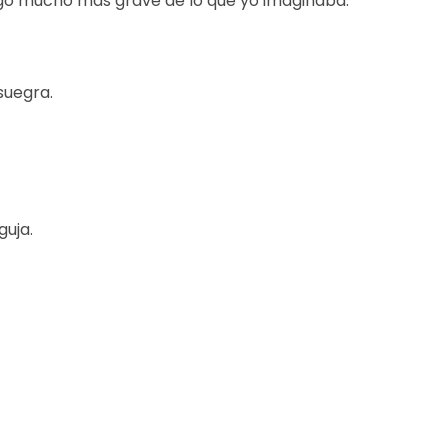
go mucho más grave de lo que yo imaginaba.
suegra.
guja.