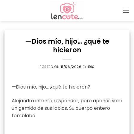
Skip
to
content
—Dios mío, hijo… ¿qué te
hicieron
POSTED ON
11/06/2026
BY
IRIS
—Dios mío, hijo… ¿qué te hicieron?
Alejandro intentó responder, pero apenas salió
un gemido de sus labios. Su cuerpo entero
temblaba.