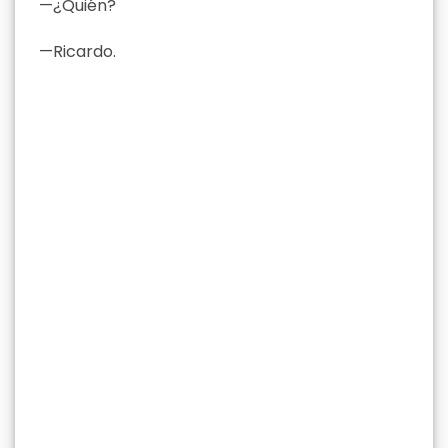
—¿Quién?
—Ricardo.