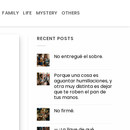
FAMILY
LIFE
MYSTERY
OTHERS
RECENT POSTS
No entregué el sobre.
No
Comments
on
No
Porque una cosa es
entregué
aguantar humillaciones, y
el
sobre.
otra muy distinta es dejar
que te roben el pan de
tus manos.
No
Comments
No firmé.
on
Porque
No
una
Comments
cosa
on
es
No
—¿La llave de qué,
aguantar