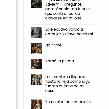
firmé.
humillaciones,
Javier? —pregunté,
y
apretándola tan fuerte
otra
muy
que sentí el borde
distinta
clavarse en mi piel.
es
dejar
No
que
Comments
te
La ejecutiva volvió a
on
roben
—
empujar la llave hacia mí.
el
¿La
pan
llave
No
de
de
Comments
tus
No firmé.
qué,
on
manos.
Javier?
La
No
—
ejecutiva
Comments
pregunté,
volvió
on
apretándola
a
No
Tomé la pluma.
tan
empujar
firmé.
fuerte
la
No
que
llave
Comments
sentí
hacia
on
el
mí.
Tomé
Los hombres llegaron
borde
la
clavarse
hasta la reja como si ya
pluma.
en
fueran dueños de mi
mi
piel.
casa.
No
Comments
Yo no abrí de inmediato.
on
Los
No
hombres