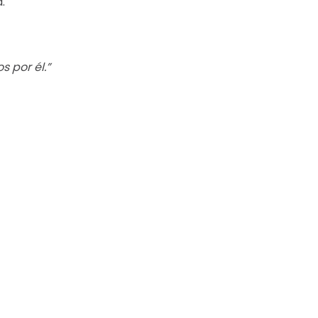
.
 por él.”